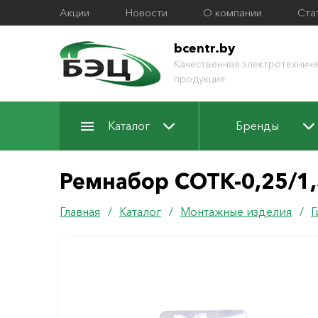
Акции
Новости
О компании
Ста
bcentr.by
Качественная электротехниче
продукция
Каталог
Бренды
Ремнабор СОТК-0,25/1,
Главная
/
Каталог
/
Монтажные изделия
/
Г