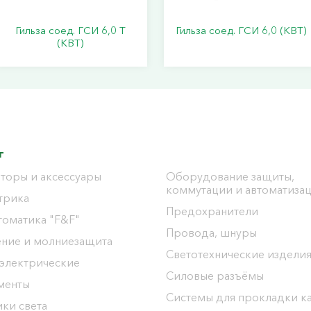
Гильза соед. ГСИ 6,0 Т
Гильза соед. ГСИ 6,0 (КВТ)
(КВТ)
г
торы и аксессуары
Оборудование защиты,
коммутации и автоматиза
трика
Предохранители
томатика "F&F"
Провода, шнуры
ение и молниезащита
Светотехнические издели
 электрические
Силовые разъёмы
менты
Системы для прокладки к
ки света