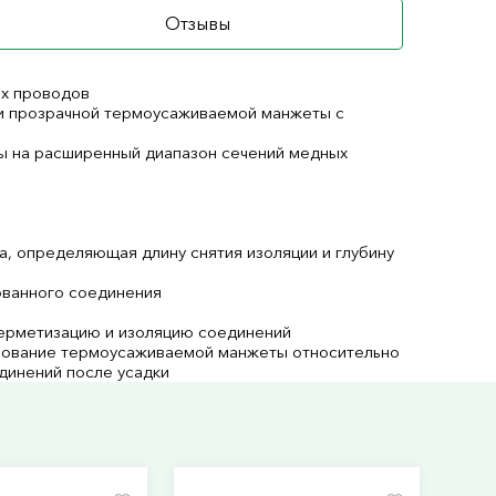
Отзывы
ых проводов
 и прозрачной термоусаживаемой манжеты с
ы на расширенный диапазон сечений медных
а, определяющая длину снятия изоляции и глубину
ованного соединения
герметизацию и изоляцию соединений
рование термоусаживаемой манжеты относительно
единений после усадки