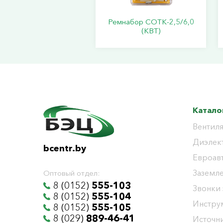
Ремнабор СОТК-2,5/6,0
(КВТ)
Катало
Вентиля
Диэлек
bcentr.by
Евроав
Заземл
Оптовый отдел:
8 (0152)
555-103
Звонки
8 (0152)
555-104
Инстру
8 (0152)
555-105
8 (029)
889-46-41
Источни