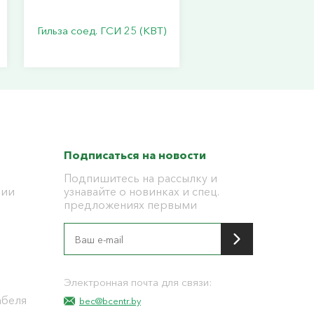
Гильза соед. ГСИ 25 (КВТ)
Подписаться на новости
Подпишитесь на рассылку и
ции
узнавайте о новинках и спец.
предложениях первыми
я
Электронная почта для связи:
абеля
bec@bcentr.by