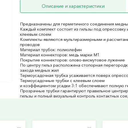
Описание и характеристики
Предназначены для герметичного соединения медн
Каждый комплект состоит из гильзы под опрессовку
клеевым слоем
Комплекты являются мультиразмерными и рассчитан
проводов
Материал трубок: полиолефин
Материал коннекторов: медь марки М1
Покрытие коннекторов: олово-висмутовое лужение
По центру гильз расположена стопорная перегородк
захода медных жил
Термоусадочная трубка усаживается поверх опресс
Термоусадочные трубки с клеевым слоем
и коэффициентом усадки 3:1 обеспечивают полную 
Прозрачные трубки гарантируют правильное центри
гильзы и полный визуальный контроль контактных со