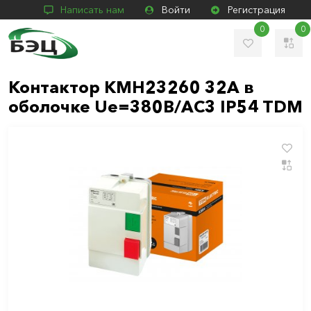
Написать нам
Войти
Регистрация
0
0
Контактор КМН23260 32А в
оболочке Ue=380В/АС3 IP54 TDM