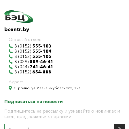
bcentr.by
Оптовый отдел:
8 (0152)
555-103
8 (0152)
555-104
8 (0152)
555-105
8 (029)
889-46-41
8 (044)
741-46-41
8 (0152)
654-888
Адрес:
г. Гродно, ул. Ивана Якубовского, 12К
Подписаться на новости
Подпишитесь на рассылку и узнавайте о новинках и
спец. предложениях первыми