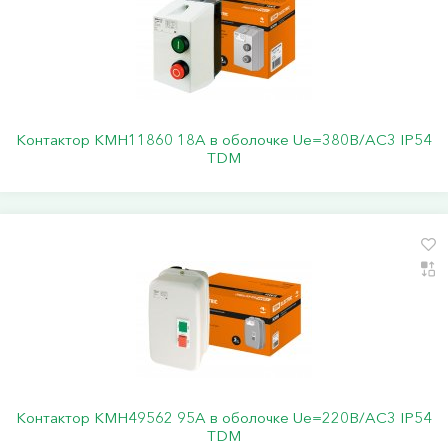
Контактор КМН11860 18А в оболочке Ue=380В/АС3 IP54
TDM
Контактор КМН49562 95А в оболочке Ue=220В/АC3 IP54
TDM