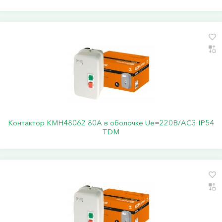
Контактор КМН48062 80А в оболочке Ue=220В/АC3 IP54
TDM