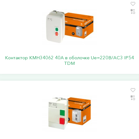
Контактор КМН34062 40А в оболочке Ue=220В/АC3 IP54
TDM