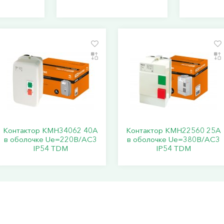
Контактор КМН34062 40А
Контактор КМН22560 25А
в оболочке Ue=220В/АC3
в оболочке Ue=380В/АС3
IP54 TDM
IP54 TDM