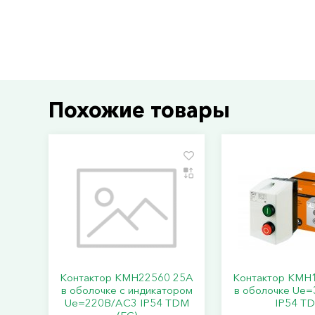
Похожие товары
Контактор КМН22560 25А
Контактор КМН
в оболочке с индикатором
в оболочке Ue
Ue=220В/АС3 IP54 TDM
IP54 T