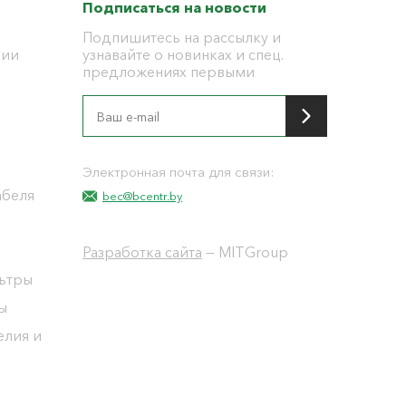
Подписаться на новости
Подпишитесь на рассылку и
ции
узнавайте о новинках и спец.
предложениях первыми
я
Электронная почта для связи:
абеля
bec@bcentr.by
Разработка сайта
— MITGroup
льтры
ы
елия и