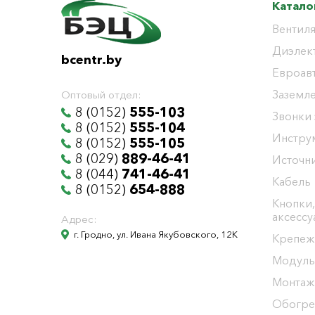
Катало
Вентиля
Диэлек
bcentr.by
Евроав
Заземл
Оптовый отдел:
8 (0152)
555-103
Звонки
8 (0152)
555-104
Инстру
8 (0152)
555-105
8 (029)
889-46-41
Источни
8 (044)
741-46-41
Кабель
8 (0152)
654-888
Кнопки,
аксесс
Адрес:
г. Гродно, ул. Ивана Якубовского, 12К
Крепеж
Модуль
Монтаж
Обогре