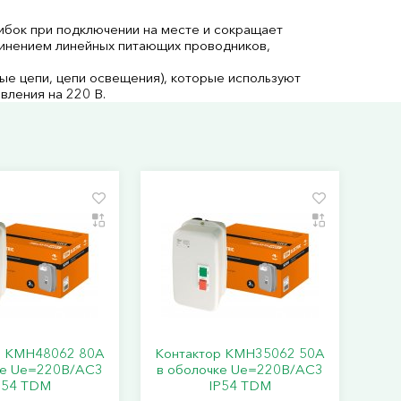
ибок при подключении на месте и сокращает
динением линейных питающих проводников,
.
ые цепи, цепи освещения), которые используют
вления на 220 В.
р КМН48062 80А
Контактор КМН35062 50А
ке Ue=220В/АC3
в оболочке Ue=220В/АC3
P54 TDM
IP54 TDM