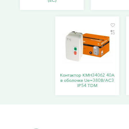
(ЕС)
Контактор КМН34062 40А
в оболочке Ue=380В/АC3
IP54 TDM