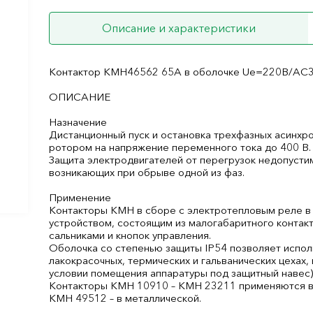
Описание и характеристики
Контактор КМН46562 65А в оболочке Ue=220В/АC
ОПИСАНИЕ
Назначение
Дистанционный пуск и остановка трехфазных асинхр
ротором на напряжение переменного тока до 400 В.
Защита электродвигателей от перегрузок недопусти
возникающих при обрыве одной из фаз.
Применение
Контакторы КМН в сборе с электротепловым реле в
устройством, состоящим из малогабаритного контак
сальниками и кнопок управления.
Оболочка со степенью защиты IP54 позволяет исполь
лакокрасочных, термических и гальванических цехах,
условии помещения аппаратуры под защитный навес)
Контакторы КМН 10910 – КМН 23211 применяются в 
КМН 49512 – в металлической.