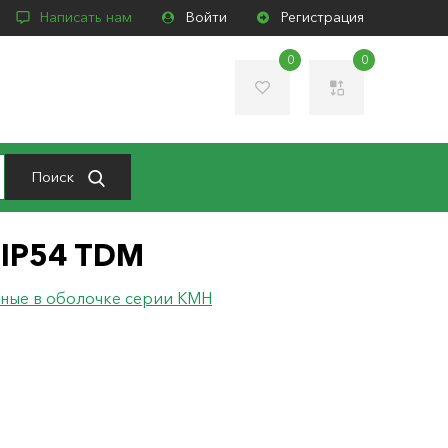
Написать нам
Войти
Регистрация
0
0
Поиск
 IP54 TDM
ные в оболочке серии КМН