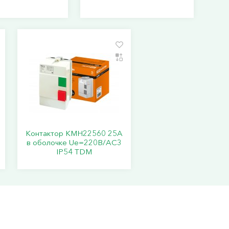
Контактор КМН22560 25А
в оболочке Ue=220В/АС3
IP54 TDM