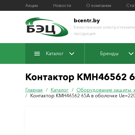
Акции
Новости
О компании
Ста
bcentr.by
Качественная электротехниче
продукция
Каталог
Бренды
Контактор КМН46562 6
Главная
/
Каталог
/
Оборудование защиты, 
/
Контактор КМН46562 65А в оболочке Ue=22