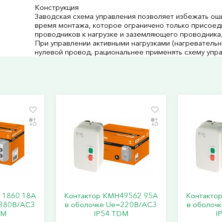
Конструкция
Заводская схема управления позволяет избежать ош
время монтажа, которое ограничено только присое
проводников к нагрузке и заземляющего проводника
При управлении активными нагрузками (нагревательн
нулевой провод, рациональнее применять схему упра
11860 18А
Контактор КМН49562 95А
Контакто
=380В/АС3
в оболочке Ue=220В/АC3
в оболоч
DM
IP54 TDM
I