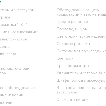
г
торы и аксессуары
Оборудование защиты,
коммутации и автоматиза
трика
Предохранители
томатика "F&F"
Провода, шнуры
ение и молниезащита
Светотехнические издели
 электрические
Силовые разъёмы
менты
Системы для прокладки к
ки света
Счетчики
Трансформаторы
 переключатели,
уары
Удлинители и сетевые фи
Шкафы, боксы и аксессуар
ное оборудование
Электроустановочные изд
аксессуары
ные изделия
Элементы питания
ватели