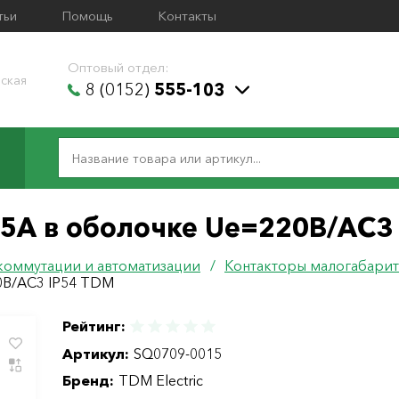
тьи
Помощь
Контакты
Оптовый отдел:
ская
8 (0152)
555-103
5А в оболочке Ue=220В/АC3
коммутации и автоматизации
/
Контакторы малогабарит
0В/АC3 IP54 TDM
Рейтинг:
Артикул:
SQ0709-0015
Бренд:
TDM Electric