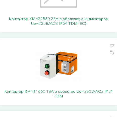
Контактор КМН22560 25А в оболочке с индикатором
Ue=220В/АС3 IP54 TDM (ЕС)
Контактор КМН11860 18А в оболочке Ue=380В/АС3 IP54
TDM