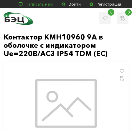
Написать нам
Войти
Регистрация
0
0
Контактор КМН10960 9А в
оболочке с индикатором
Ue=220В/АС3 IP54 TDM (ЕС)