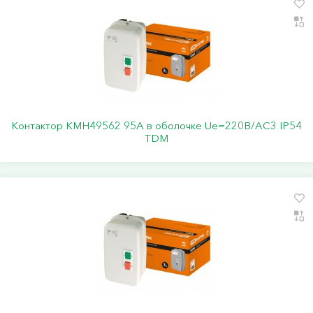
Контактор КМН49562 95А в оболочке Ue=220В/АC3 IP54
TDM