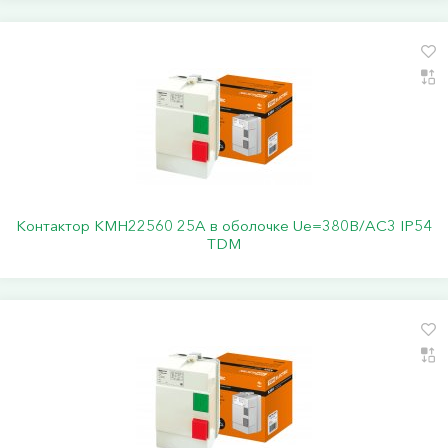
Контактор КМН22560 25А в оболочке Ue=380В/АС3 IP54
TDM