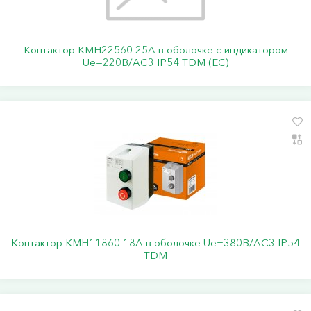
Контактор КМН22560 25А в оболочке с индикатором
Ue=220В/АС3 IP54 TDM (ЕС)
Контактор КМН11860 18А в оболочке Ue=380В/АС3 IP54
TDM