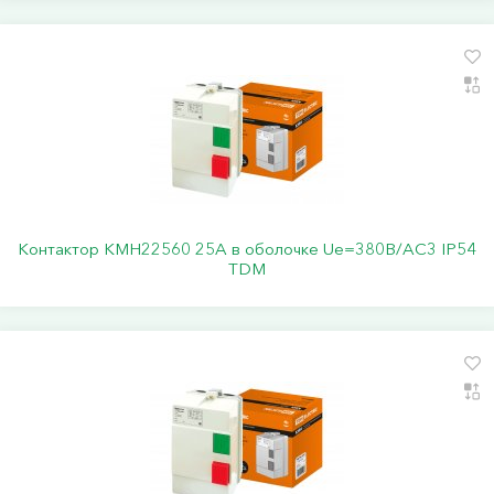
Контактор КМН22560 25А в оболочке Ue=380В/АС3 IP54
TDM