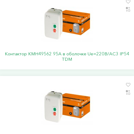
Контактор КМН49562 95А в оболочке Ue=220В/АC3 IP54
TDM