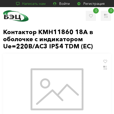
Написать нам
Войти
Регистрация
0
0
Контактор КМН11860 18А в
оболочке с индикатором
Ue=220В/АС3 IP54 TDM (ЕС)