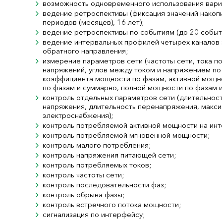
возможность одновременного использования вари
ведение ретроспективы (фиксация значений накопи
периодов (месяцев), 16 лет);
ведение ретроспективы по событиям (до 20 событ
ведение интервальных профилей четырех каналов э
обратного направления;
измерение параметров сети (частоты сети, тока п
напряжений, углов между током и напряжением по
коэффициента мощности по фазам, активной мощн
по фазам и суммарно, полной мощности по фазам и
контроль отдельных параметров сети (длительност
напряжения, длительность перенапряжения, макс
электроснабжения);
контроль потребляемой активной мощности на инт
контроль потребляемой мгновенной мощности;
контроль малого потребления;
контроль напряжения питающей сети;
контроль потребляемых токов;
контроль частоты сети;
контроль последовательности фаз;
контроль обрыва фазы;
контроль встречного потока мощности;
сигнализация по интерфейсу;