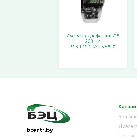
Счетчик однофазный СЕ
208 BY
S53.145.1.JA.UKVFLZ
Катало
Вентиля
Диэлек
bcentr.by
Евроав