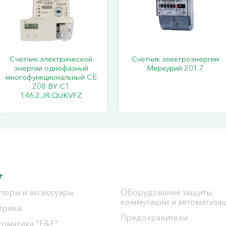
Счетчик электрической
Счетчик электроэнергии
энергии однофазный
Меркурий 201.7
многофункциональный СЕ
208 BY C1
146.2.JR.QUKVFZ
г
торы и аксессуары
Оборудование защиты,
коммутации и автоматиза
трика
Предохранители
томатика "F&F"