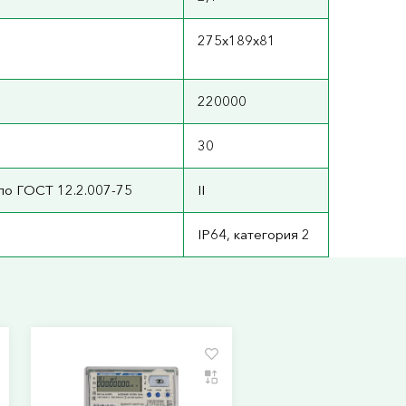
275х189х81
220000
30
по ГОСТ 12.2.007-75
II
IP64, категория 2