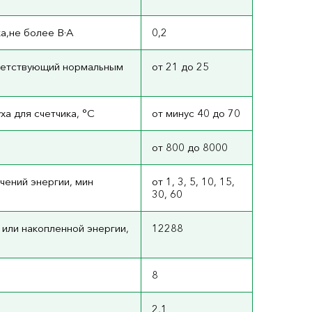
а,не более В·А
0,2
ветствующий нормальным
от 21 до 25
а для счетчика, °С
от минус 40 до 70
от 800 до 8000
чений энергии, мин
от 1, 3, 5, 10, 15,
30, 60
 или накопленной энергии,
12288
8
2,1