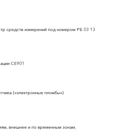
стр средств измерений под номером РБ 03 13
мации СЕ901
етчика («электронные пломбы»)
иям, внешнее и по временным зонам;