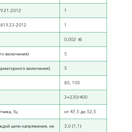
19.21-2012
1
1819.23-2012
1
0,002· Iб
го включения)
5
орматорного включения)
5
80, 100
3×230/400
чика, Гц
от 47,5 до 52,5
ждой цепи напряжения, не
3,0 (1,1)