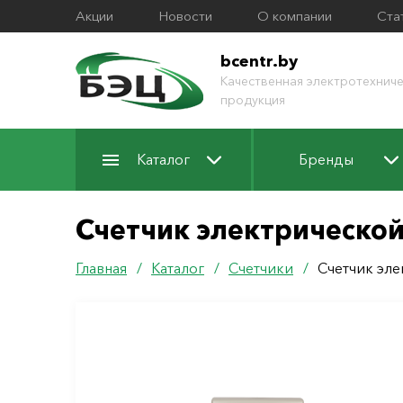
Акции
Новости
О компании
Ста
bcentr.by
Качественная электротехниче
продукция
Каталог
Бренды
Счетчик электрической
Главная
/
Каталог
/
Счетчики
/
Счетчик эле