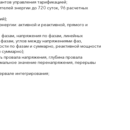
антов управления тарификацией;
телей энергии до 720 суток, 96 расчетных
ий);
нергии: активной и реактивной, прямого и
о фазам, напряжения по фазам, линейных
 фазам, углов между напряжениями фаз,
ости по фазам и суммарно, реактивной мощности
 суммарно);
ь провала напряжения, глубина провала
имальное значение перенапряжения, перерывы
ервале интегрирования;