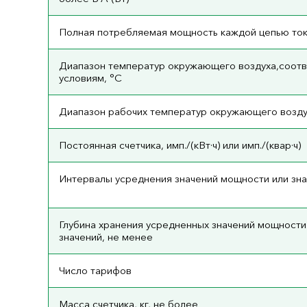
Полная потребляемая мощность каждой цепью ток
Диапазон температур окружающего воздуха,соот
условиям, °С
Диапазон рабочих температур окружающего воздух
Постоянная счетчика, имп./(кВт·ч) или имп./(квар·ч)
Интервалы усреднения значений мощности или зна
Глубина хранения усредненных значений мощности
значений, не менее
Число тарифов
Масса счетчика, кг, не более