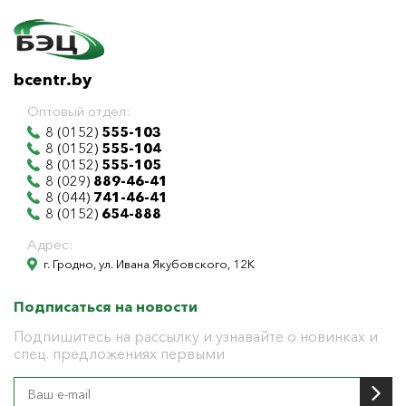
bcentr.by
Оптовый отдел:
8 (0152)
555-103
8 (0152)
555-104
8 (0152)
555-105
8 (029)
889-46-41
8 (044)
741-46-41
8 (0152)
654-888
Адрес:
г. Гродно, ул. Ивана Якубовского, 12К
Подписаться на новости
Подпишитесь на рассылку и узнавайте о новинках и
спец. предложениях первыми