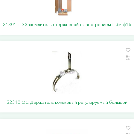
21301 TD Заземлитель стержневой c заострением L-3м ф16
32310 ОС Держатель коньковый регулируемый большой