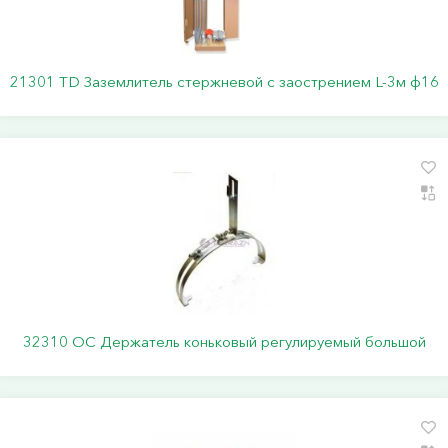
21301 TD Заземлитель стержневой c заострением L-3м ф16
32310 ОС Держатель коньковый регулируемый большой