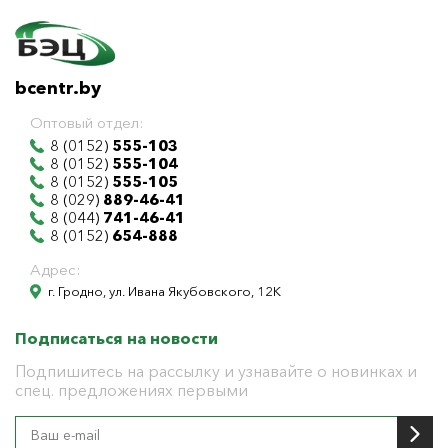
bcentr.by
Оптовый отдел:
8 (0152)
555-103
8 (0152)
555-104
8 (0152)
555-105
8 (029)
889-46-41
8 (044)
741-46-41
8 (0152)
654-888
Адрес:
г. Гродно, ул. Ивана Якубовского, 12К
Подписаться на новости
Подпишитесь на рассылку и узнавайте о новинках и
спец. предложениях первыми