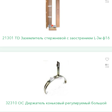
21301 TD Заземлитель стержневой c заострением L-3м ф16
32310 ОС Держатель коньковый регулируемый большой