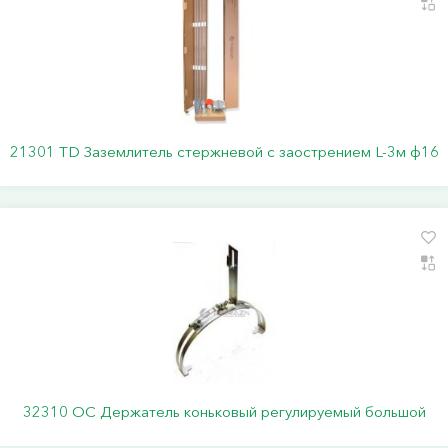
21301 TD Заземлитель стержневой c заострением L-3м ф16
32310 ОС Держатель коньковый регулируемый большой