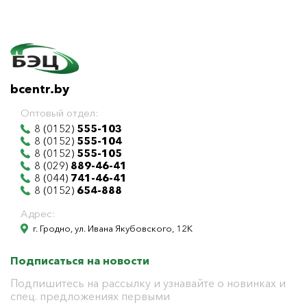
bcentr.by
Оптовый отдел:
8 (0152)
555-103
8 (0152)
555-104
8 (0152)
555-105
8 (029)
889-46-41
8 (044)
741-46-41
8 (0152)
654-888
Адрес:
г. Гродно, ул. Ивана Якубовского, 12К
Подписаться на новости
Подпишитесь на рассылку и узнавайте о новинках и
спец. предложениях первыми