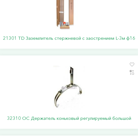
21301 TD Заземлитель стержневой c заострением L-3м ф16
32310 ОС Держатель коньковый регулируемый большой