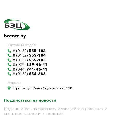
bcentr.by
Оптовый отдел:
8 (0152)
555-103
8 (0152)
555-104
8 (0152)
555-105
8 (029)
889-46-41
8 (044)
741-46-41
8 (0152)
654-888
Адрес:
г. Гродно, ул. Ивана Якубовского, 12К
Подписаться на новости
Подпишитесь на рассылку и узнавайте о новинках и
спец. предложениях первыми