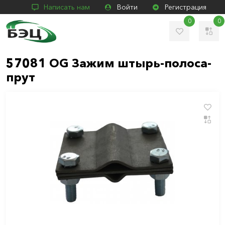
Написать нам
Войти
Регистрация
0
0
57081 OG Зажим штырь-полоса-
прут