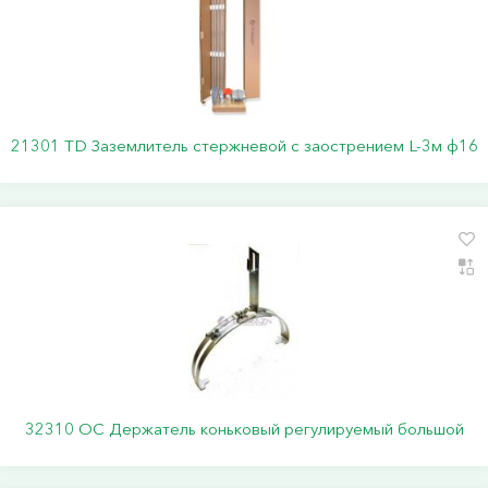
21301 TD Заземлитель стержневой c заострением L-3м ф16
32310 ОС Держатель коньковый регулируемый большой