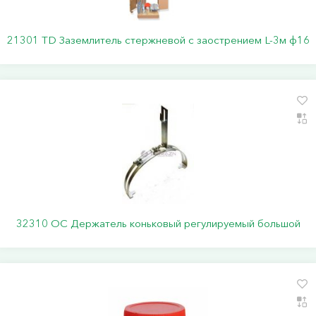
21301 TD Заземлитель стержневой c заострением L-3м ф16
32310 ОС Держатель коньковый регулируемый большой