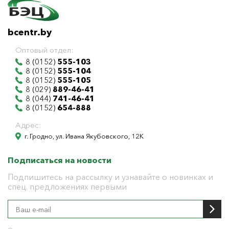
bcentr.by
Оптовый отдел:
8 (0152)
555-103
8 (0152)
555-104
8 (0152)
555-105
8 (029)
889-46-41
8 (044)
741-46-41
8 (0152)
654-888
Адрес:
г. Гродно, ул. Ивана Якубовского, 12К
Подписаться на новости
Подпишитесь на рассылку и узнавайте о новинках и
спец. предложениях первыми