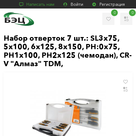
Написать нам
Войти
Регистрация
0
0
Набор отверток 7 шт.: SL3х75,
5х100, 6х125, 8х150, PH:0х75,
PH1х100, PH2х125 (чемодан), CR-
V "Алмаз" TDM,