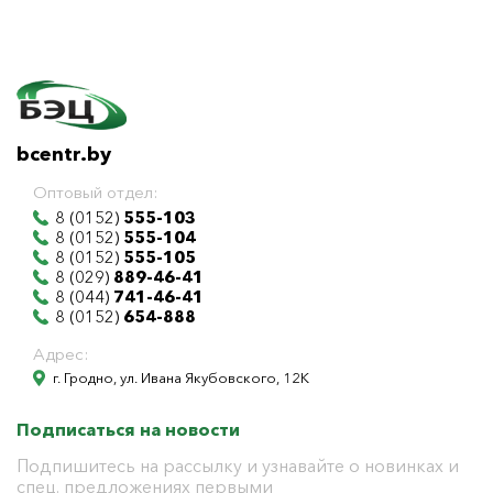
bcentr.by
Оптовый отдел:
8 (0152)
555-103
8 (0152)
555-104
8 (0152)
555-105
8 (029)
889-46-41
8 (044)
741-46-41
8 (0152)
654-888
Адрес:
г. Гродно, ул. Ивана Якубовского, 12К
Подписаться на новости
Подпишитесь на рассылку и узнавайте о новинках и
спец. предложениях первыми