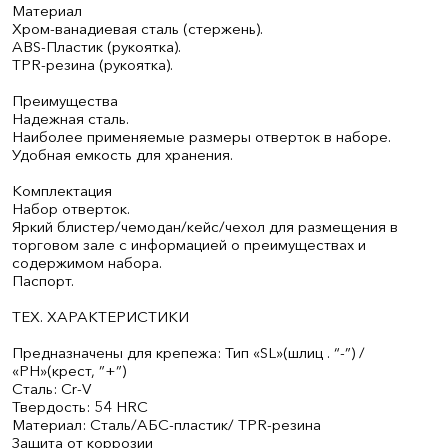
Материал
Хром-ванадиевая сталь (стержень).
ABS-Пластик (рукоятка).
TPR-резина (рукоятка).
Преимущества
Надежная сталь.
Наиболее применяемые размеры отверток в наборе.
Удобная емкость для хранения.
Комплектация
Набор отверток.
Яркий блистер/чемодан/кейс/чехол для размещения в
торговом зале с информацией о преимуществах и
содержимом набора.
Паспорт.
ТЕХ. ХАРАКТЕРИСТИКИ
Предназначены для крепежа: Тип «SL»(шлиц . “-”) /
«PH»(крест, ”+”)
Сталь: Cr-V
Твердость: 54 HRC
Материал: Сталь/АБС-пластик/ TPR-резина
Защита от коррозии