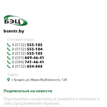
bcentr.by
Оптовый отдел:
8 (0152)
555-103
8 (0152)
555-104
8 (0152)
555-105
8 (029)
889-46-41
8 (044)
741-46-41
8 (0152)
654-888
Адрес:
г. Гродно, ул. Ивана Якубовского, 12К
Подписаться на новости
Подпишитесь на рассылку и узнавайте о новинках и
спец. предложениях первыми