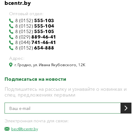
bcentr.by
Оптовый отдел:
8 (0152)
555-103
8 (0152)
555-104
8 (0152)
555-105
8 (029)
889-46-41
8 (044)
741-46-41
8 (0152)
654-888
Адрес:
г. Гродно, ул. Ивана Якубовского, 12К
Подписаться на новости
Подпишитесь на рассылку и узнавайте о новинках и
спец. предложениях первыми
Электронная почта для связи:
bec@bcentr.by