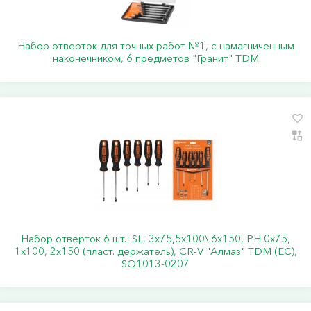
Набор отверток для точных работ №1, с намагниченным
наконечником, 6 предметов "Гранит" TDM
Набор отверток 6 шт.: SL, 3x75,5x100\.6x150, PH 0х75,
1x100, 2x150 (пласт. держатель), CR-V "Алмаз" TDM (ЕС),
SQ1013-0207