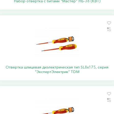
Набор отвертка с битами "Мастер" НБ-38 (КВТ)
Отвертка шлицевая диэлектрическая тип SL8х175, серия
"ЭкспертЭлектрик" TDM