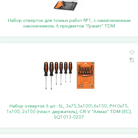
Набор отверток для точных работ №1, с намагниченным
наконечником, 6 предметов "Гранит" TDM
Набор отверток 6 шт.: SL, 3x75,5x100\.6x150, PH 0х75,
1x100, 2x150 (пласт. держатель), CR-V "Алмаз" TDM (ЕС),
SQ1013-0207