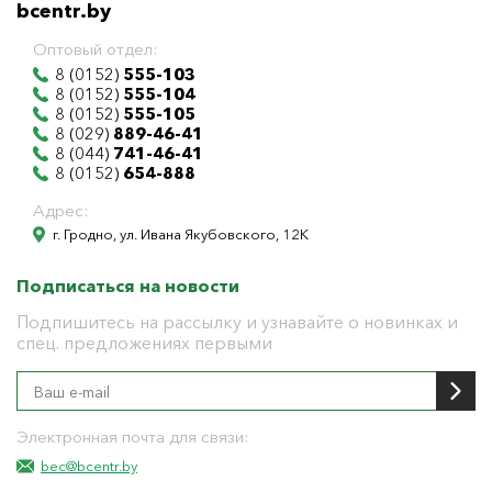
bcentr.by
Оптовый отдел:
8 (0152)
555-103
8 (0152)
555-104
8 (0152)
555-105
8 (029)
889-46-41
8 (044)
741-46-41
8 (0152)
654-888
Адрес:
г. Гродно, ул. Ивана Якубовского, 12К
Подписаться на новости
Подпишитесь на рассылку и узнавайте о новинках и
спец. предложениях первыми
Электронная почта для связи:
bec@bcentr.by