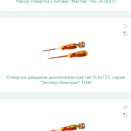
Набор отвертка с битами "Мастер" НБ-38 (КВТ)
Отвертка шлицевая диэлектрическая тип SL8х175, серия
"ЭкспертЭлектрик" TDM