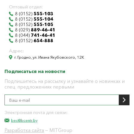
Оптовый отдел:
8 (0152)
555-103
8 (0152)
555-104
8 (0152)
555-105
8 (029)
889-46-41
8 (044)
741-46-41
8 (0152)
654-888
Адрес:
г. Гродно, ул. Ивана Якубовского, 12К
Подписаться на новости
Подпишитесь на рассылку и узнавайте о новинках и
спец. предложениях первыми
Электронная почта для связи:
bec@bcentr.by
Разработка сайта
— MITGroup