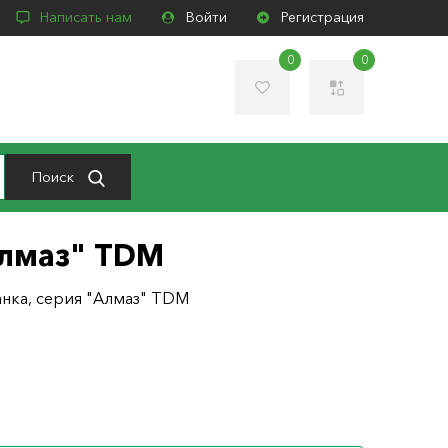
Написать нам
Войти
Регистрация
0
0
Поиск
"Алмаз" TDM
банка, серия "Алмаз" TDM