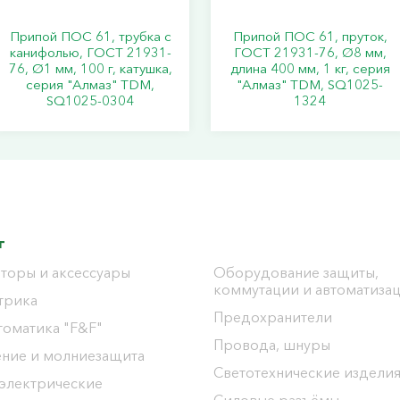
Припой ПОС 61, трубка с
Припой ПОС 61, пруток,
канифолью, ГОСТ 21931-
ГОСТ 21931-76, Ø8 мм,
76, Ø1 мм, 100 г, катушка,
длина 400 мм, 1 кг, серия
серия "Алмаз" TDM,
"Алмаз" TDM, SQ1025-
SQ1025-0304
1324
г
торы и аксессуары
Оборудование защиты,
коммутации и автоматиза
трика
Предохранители
томатика "F&F"
Провода, шнуры
ение и молниезащита
Светотехнические издели
 электрические