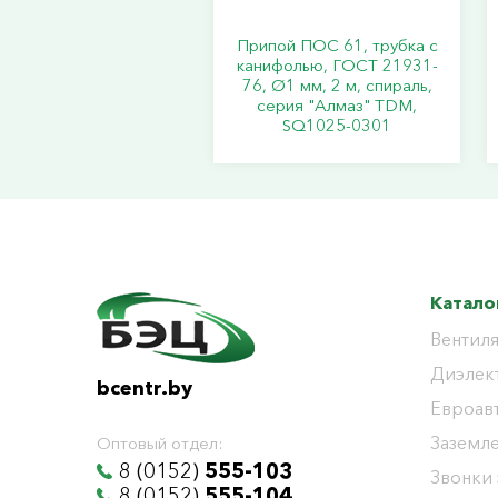
Припой ПОС 61, трубка с
канифолью, ГОСТ 21931-
76, Ø1 мм, 2 м, спираль,
серия "Алмаз" TDM,
SQ1025-0301
Катало
Вентиля
Диэлек
bcentr.by
Евроав
Заземл
Оптовый отдел:
8 (0152)
555-103
Звонки
8 (0152)
555-104