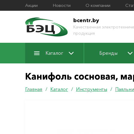
Акции
Новости
О компании
Ста
bcentr.by
Качественная электротехниче
продукция
Каталог
Бренды
Канифоль сосновая, мар
Главная
/
Каталог
/
Инструменты
/
Паяльни