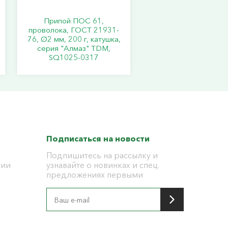
Припой ПОС 61,
проволока, ГОСТ 21931-
76, Ø2 мм, 200 г, катушка,
серия "Алмаз" TDM,
SQ1025-0317
Подписаться на новости
Подпишитесь на рассылку и
ции
узнавайте о новинках и спец.
предложениях первыми
я