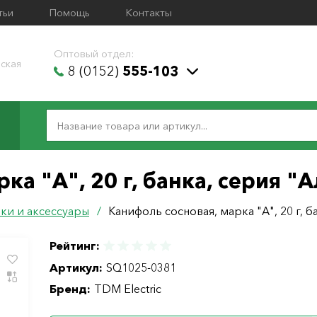
тьи
Помощь
Контакты
Оптовый отдел:
ская
8 (0152)
555-103
ка "А", 20 г, банка, серия 
ки и аксессуары
/
Канифоль сосновая, марка "А", 20 г, 
Рейтинг:
Артикул:
SQ1025-0381
Бренд:
TDM Electric