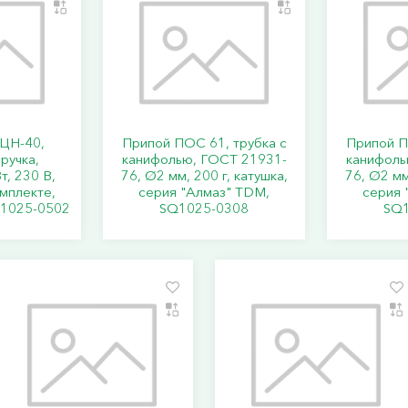
ЦН-40,
Припой ПОС 61, трубка с
Припой П
ручка,
канифолью, ГОСТ 21931-
канифоль
т, 230 В,
76, Ø2 мм, 200 г, катушка,
76, Ø2 мм
омплекте,
серия "Алмаз" TDM,
серия 
Q1025-0502
SQ1025-0308
SQ1