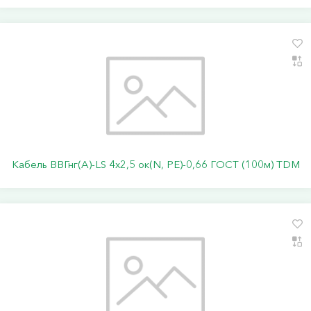
Кабель ВВГнг(А)-LS 4х2,5 ок(N, PE)-0,66 ГОСТ (100м) TDM