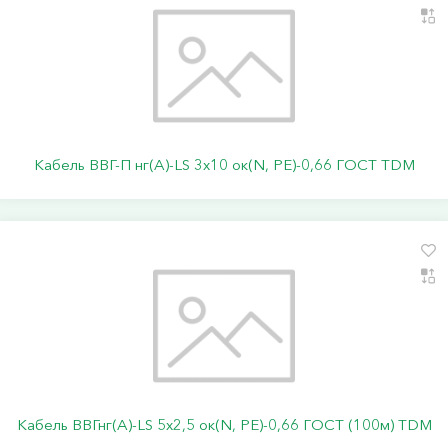
Кабель ВВГ-П нг(А)-LS 3х10 ок(N, PE)-0,66 ГОСТ TDM
Кабель ВВГнг(А)-LS 5х2,5 ок(N, PE)-0,66 ГОСТ (100м) TDM