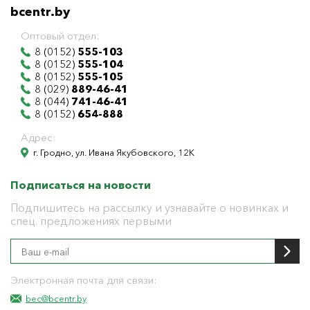
bcentr.by
Оптовый отдел:
8 (0152)
555-103
8 (0152)
555-104
8 (0152)
555-105
8 (029)
889-46-41
8 (044)
741-46-41
8 (0152)
654-888
Адрес:
г. Гродно, ул. Ивана Якубовского, 12К
Подписаться на новости
Подпишитесь на рассылку и узнавайте о новинках и
спец. предложениях первыми
Электронная почта для связи:
bec@bcentr.by