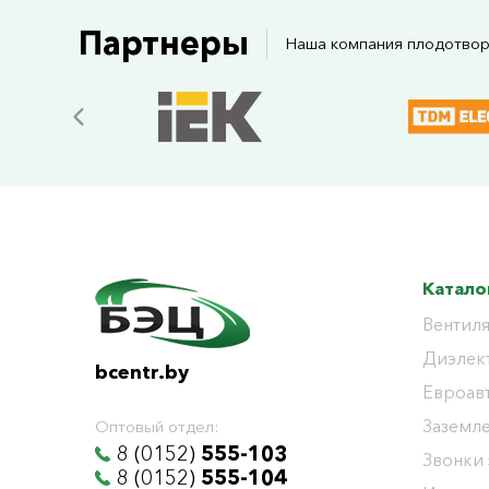
Партнеры
Наша компания плодотвор
Катало
Вентиля
Диэлек
bcentr.by
Евроав
Заземл
Оптовый отдел:
8 (0152)
555-103
Звонки
8 (0152)
555-104