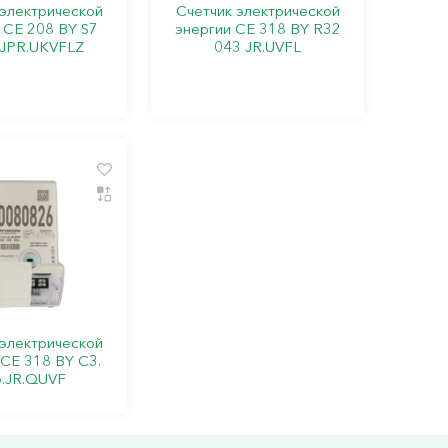
 электрической
Счетчик электрической
 СЕ 208 BY S7
энергии СЕ 318 BY R32
.JPR.UKVFLZ
043 JR.UVFL
 электрической
 СЕ 318 BY C3.
.JR.QUVF