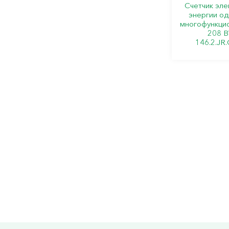
Счетчик эле
энергии о
многофункци
208 B
146.2.JR