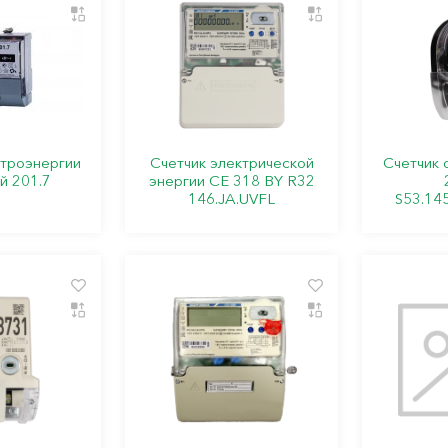
ктроэнергии
Счетчик электрической
Счетчик
й 201.7
энергии СЕ 318 BY R32
146.JA.UVFL
S53.14