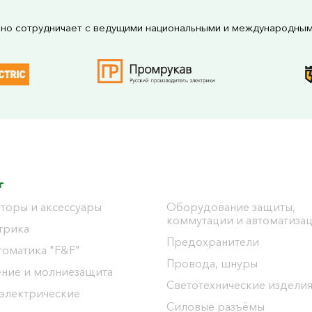
но сотрудничает с ведущими национальными и международны
г
торы и аксессуары
Оборудование защиты,
коммутации и автоматиза
трика
Предохранители
томатика "F&F"
Провода, шнуры
ение и молниезащита
Светотехнические издели
 электрические
Силовые разъёмы