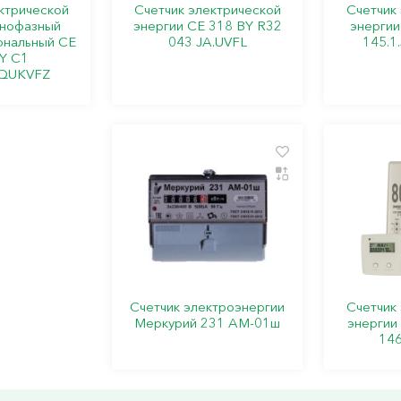
ктрической
Счетчик электрической
Счетчик
днофазный
энергии СЕ 318 BY R32
энергии
ональный СЕ
043 JA.UVFL
145.1
Y C1
.QUKVFZ
Счетчик электроэнергии
Счетчик
Меркурий 231 AM-01ш
энергии
146