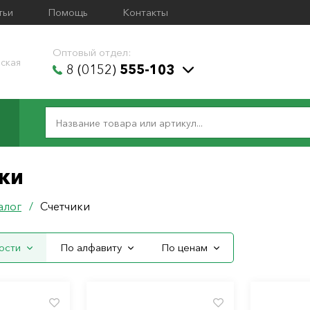
тьи
Помощь
Контакты
Оптовый отдел:
ская
8 (0152)
555-103
ки
алог
/
Счетчики
ости
По алфавиту
По ценам