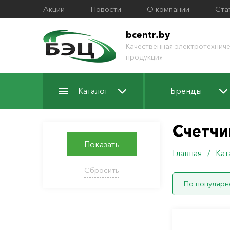
Акции
Новости
О компании
Ста
bcentr.by
Качественная электротехниче
продукция
Каталог
Бренды
Счетчи
Показать
Главная
/
Кат
Сбросить
По популярн