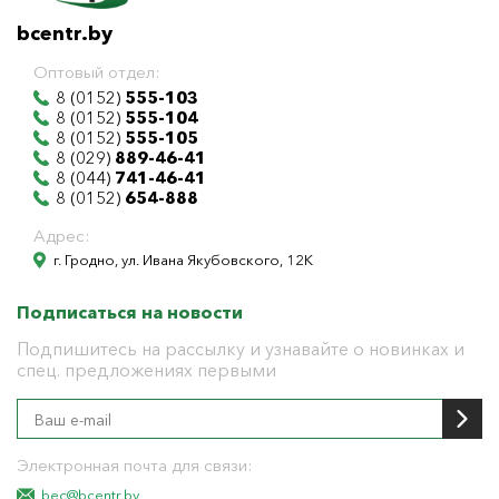
bcentr.by
Оптовый отдел:
8 (0152)
555-103
8 (0152)
555-104
8 (0152)
555-105
8 (029)
889-46-41
8 (044)
741-46-41
8 (0152)
654-888
Адрес:
г. Гродно, ул. Ивана Якубовского, 12К
Подписаться на новости
Подпишитесь на рассылку и узнавайте о новинках и
спец. предложениях первыми
Электронная почта для связи:
bec@bcentr.by