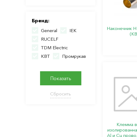
Бренд:
Наконечник 
General
IEK
(КВ
RUCELF
TDM Electric
КВТ
Промрукав
Показать
Сбросить
Клемма в
изолированна
Al и Cu прово