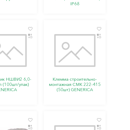
IP68
ик НШВИ2 6,0-
Клемма строительно-
л (100шт/упак)
монтажная СМК 222-415
ENERICA
(50шт) GENERICA