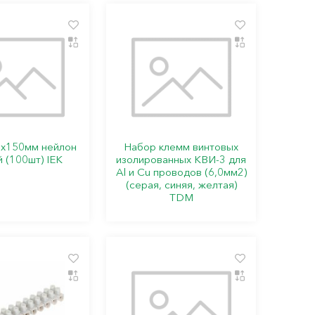
6х150мм нейлон
Набор клемм винтовых
 (100шт) IEK
изолированных КВИ-3 для
Al и Cu проводов (6,0мм2)
(серая, синяя, желтая)
TDM