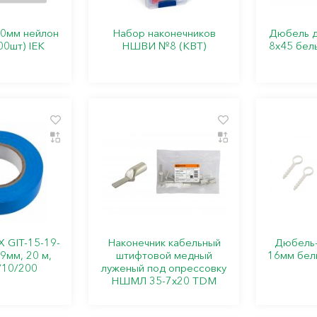
00мм нейлон
Набор наконечников
Дюбель д
00шт) IEK
НШВИ №8 (КВТ)
8х45 бел
 GIT-15-19-
Наконечник кабельный
Дюбель-
9мм, 20 м,
штифтовой медный
16мм бел
/10/200
луженый под опрессовку
НШМЛ 35-7x20 TDM