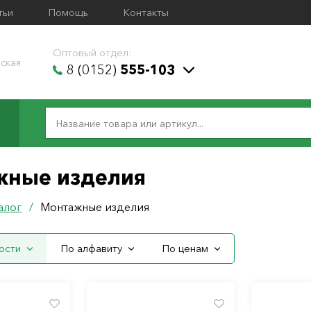
тьи
Помощь
Контакты
Оптовый отдел:
ская
8 (0152)
555-103
жные изделия
алог
/
Монтажные изделия
ости
По алфавиту
По ценам