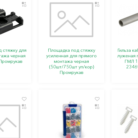
 стяжку для
Площадка под стяжку
Гильза к
тажа черная
усиленная для прямого
луженая 
 Промрукав
монтажа черная
ГМЛ 1
(50шт/750шт уп/кор)
2346
Промрукав