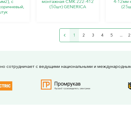
мм2), с
монтажная СМК 222-412
4-12мм 
коричневый,
(50шт) GENERICA
(25ш
штук
1
2
3
4
5
...
2
но сотрудничает с ведущими национальными и международны