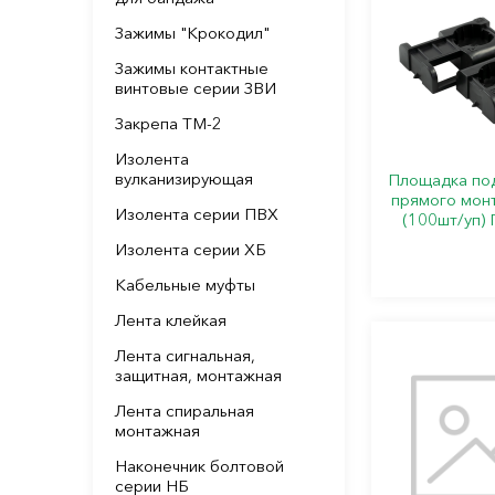
Зажимы "Крокодил"
Зажимы контактные
винтовые серии ЗВИ
Закрепа ТМ-2
Изолента
вулканизирующая
Площадка под
прямого мон
Изолента серии ПВХ
(100шт/уп)
Изолента серии ХБ
Кабельные муфты
Лента клейкая
Лента сигнальная,
защитная, монтажная
Лента спиральная
монтажная
Наконечник болтовой
серии НБ