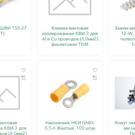
НШВИ 150-27
Клемма винтовая
Зажим ви
Т)
изолированная КВИ-3 для
12-W, 
Al и Cu проводов (6,0мм2)
полиэт
фиолетовая TDM
1
интовая
Наконечник НКИ GNKI-
Хомут за
я КВИ-3 для
5,5-6 Желтый, 100 штук
мм (н
дов (6,0мм2)
Пр