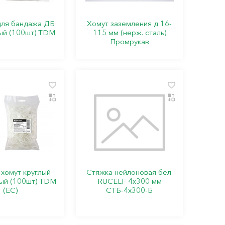
ля бандажа ДБ
Хомут заземления д 16-
ый (100шт) TDM
115 мм (нерж. сталь)
Промрукав
хомут круглый
Стяжка нейлоновая бел.
ый (100шт) TDM
RUCELF 4х300 мм
(ЕС)
СТБ-4х300-Б