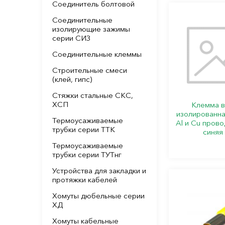
Соединитель болтовой
Соединительные
изолирующие зажимы
серии СИЗ
Соединительные клеммы
Строительные смеси
(клей, гипс)
Стяжки стальные СКС,
ХСП
Клемма в
изолированна
Термоусаживаемые
Al и Cu прово
трубки серии ТТК
синяя
Термоусаживаемые
трубки серии ТУТнг
Устройства для закладки и
протяжки кабелей
Хомуты дюбельные серии
ХД
Хомуты кабельные