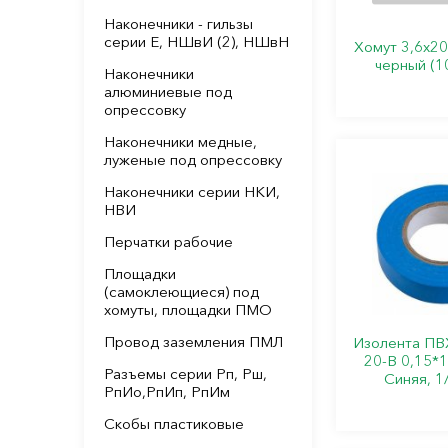
Наконечники - гильзы
серии Е, НШвИ (2), НШвН
Хомут 3,6х2
черный (1
Наконечники
алюминиевые под
опрессовку
Наконечники медные,
луженые под опрессовку
Наконечники серии НКИ,
НВИ
Перчатки рабочие
Площадки
(самоклеющиеся) под
хомуты, площадки ПМО
Провод заземления ПМЛ
Изолента ПВХ
20-B 0,15*1
Разъемы серии Рп, Рш,
Синяя, 1
РпИо,РпИп, РпИм
Скобы пластиковые