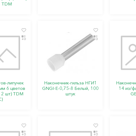
я TDM
ов-липучек
Наконечник-гильза НГИ1
Наконечн
мм 6 цветов
GNGI-E-0,75-8 Белый, 100
14 из/ф
(12 шт) TDM
штук
G
С)