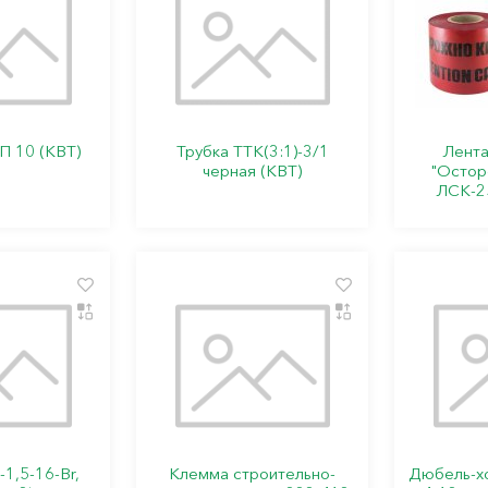
П 10 (КВТ)
Трубка ТТК(3:1)-3/1
Лента
черная (КВТ)
"Остор
ЛСК-2
1,5-16-Br,
Клемма строительно-
Дюбель-х