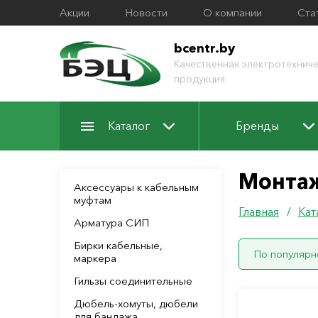
Акции
Новости
О компании
Ста
bcentr.by
Качественная электротехниче
продукция
Каталог
Бренды
Монта
Аксессуары к кабельным
муфтам
Главная
/
Кат
Арматура СИП
Бирки кабельные,
По популярн
маркера
Гильзы соединительные
Дюбель-хомуты, дюбели
для бандажа