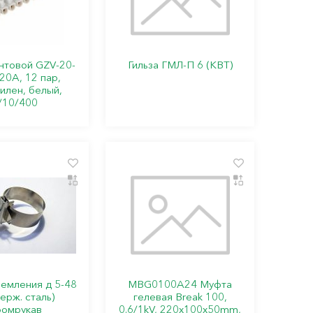
нтовой GZV-20-
Гильза ГМЛ-П 6 (КВТ)
20А, 12 пар,
илен, белый,
/10/400
земления д 5-48
MBG0100A24 Муфта
ерж. сталь)
гелевая Break 100,
омрукав
0.6/1kV, 220x100x50mm,