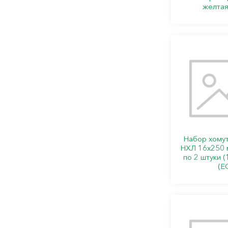
желта
Набор хомут
НХЛ 16х250 
по 2 штуки 
(Е