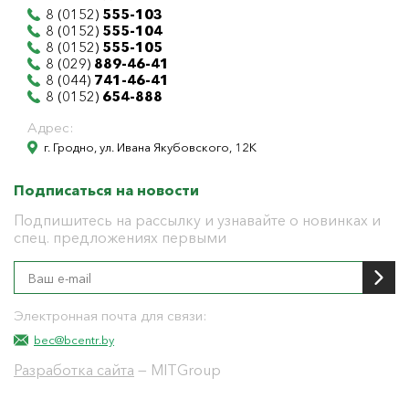
8 (0152)
555-103
8 (0152)
555-104
8 (0152)
555-105
8 (029)
889-46-41
8 (044)
741-46-41
8 (0152)
654-888
Адрес:
г. Гродно, ул. Ивана Якубовского, 12К
Подписаться на новости
Подпишитесь на рассылку и узнавайте о новинках и
спец. предложениях первыми
Электронная почта для связи:
bec@bcentr.by
Разработка сайта
— MITGroup
Общество с ограниченной ответственностью