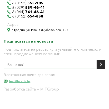
8 (0152)
555-105
8 (029)
889-46-41
8 (044)
741-46-41
8 (0152)
654-888
Адрес:
г. Гродно, ул. Ивана Якубовского, 12К
Подписаться на новости
Подпишитесь на рассылку и узнавайте о новинках и
спец. предложениях первыми
Электронная почта для связи:
bec@bcentr.by
Разработка сайта
— MITGroup
Общество с ограниченной ответственностью
"БелЭнергоЦентр"
Юридический адрес г. Гродно ул. И.Якубовского 12 к