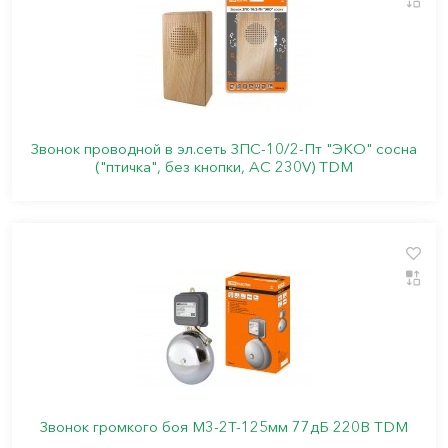
Звонок проводной в эл.сеть ЗПС-10/2-Пт "ЭКО" сосна
("птичка", без кнопки, AC 230V) TDM
Звонок громкого боя М3-2Т-125мм 77дБ 220В TDM