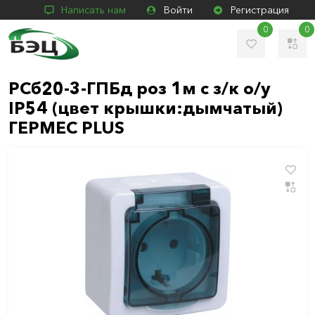
Написать нам
Войти
Регистрация
0
0
РСб20-3-ГПБд роз 1м с з/к о/у
IP54 (цвет крышки:дымчатый)
ГЕРМЕС PLUS