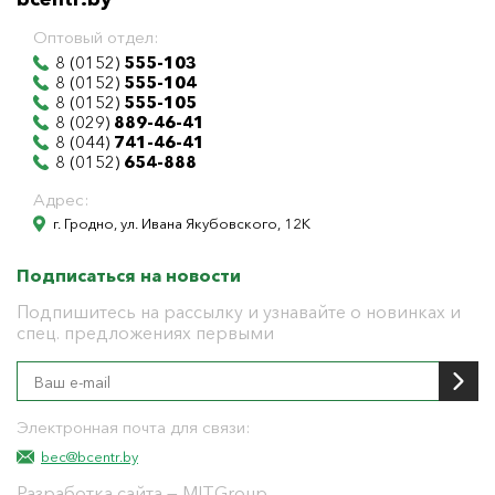
Оптовый отдел:
8 (0152)
555-103
8 (0152)
555-104
8 (0152)
555-105
8 (029)
889-46-41
8 (044)
741-46-41
8 (0152)
654-888
Адрес:
г. Гродно, ул. Ивана Якубовского, 12К
Подписаться на новости
Подпишитесь на рассылку и узнавайте о новинках и
спец. предложениях первыми
Электронная почта для связи:
bec@bcentr.by
Разработка сайта
— MITGroup