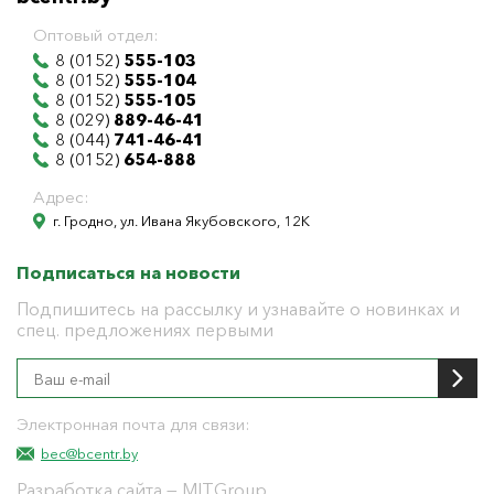
Оптовый отдел:
8 (0152)
555-103
8 (0152)
555-104
8 (0152)
555-105
8 (029)
889-46-41
8 (044)
741-46-41
8 (0152)
654-888
Адрес:
г. Гродно, ул. Ивана Якубовского, 12К
Подписаться на новости
Подпишитесь на рассылку и узнавайте о новинках и
спец. предложениях первыми
Электронная почта для связи:
bec@bcentr.by
Разработка сайта
— MITGroup