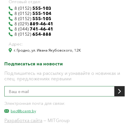
Оптовый отдел:
8 (0152)
555-103
8 (0152)
555-104
8 (0152)
555-105
8 (029)
889-46-41
8 (044)
741-46-41
8 (0152)
654-888
Адрес:
г. Гродно, ул. Ивана Якубовского, 12К
Подписаться на новости
Подпишитесь на рассылку и узнавайте о новинках и
спец. предложениях первыми
Электронная почта для связи:
bec@bcentr.by
Разработка сайта
— MITGroup