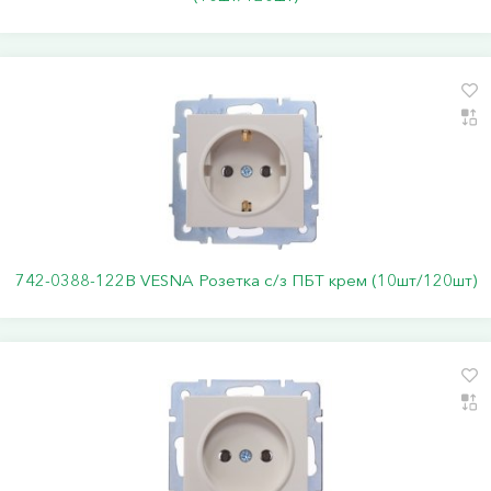
742-0388-122В VESNA Розетка с/з ПБТ крем (10шт/120шт)