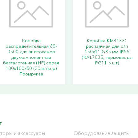
Коробка
Коробка КМ41331
распределительная 60-
распаячная для о/п
0500 для видеокамер
150х110х85 мм IP55
двухкомпонентная
(RAL7035, гермовводы
безгалогенная (HF) серая
PG11 5 шт)
100х100х50 (20шт/кор)
Промрукав
г
торы и аксессуары
Оборудование защиты,