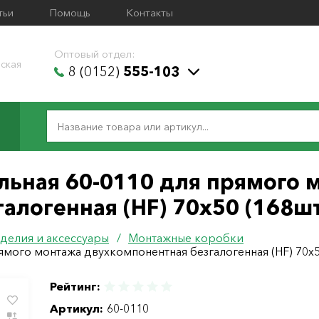
тьи
Помощь
Контакты
Оптовый отдел:
ская
8 (0152)
555-103
льная 60-0110 для прямого 
алогенная (HF) 70х50 (168ш
делия и аксессуары
/
Монтажные коробки
ямого монтажа двухкомпонентная безгалогенная (HF) 70х
Рейтинг:
Артикул:
60-0110