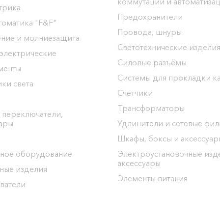
коммутации и автоматиза
трика
Предохранители
томатика "F&F"
Провода, шнуры
ение и молниезащита
Светотехнические издели
 электрические
Силовые разъёмы
менты
Системы для прокладки к
ки света
Счетчики
Трансформаторы
 переключатели,
уары
Удлинители и сетевые фи
Шкафы, боксы и аксессуар
ное оборудование
Электроустановочные изд
аксессуары
ные изделия
Элементы питания
ватели
ргоЦентр"