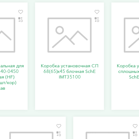
альная для
Коробка установочная СП
Коробка у
 40-0450
68(65)х45 блочная SchE
сплошных
ая (HF)
IMT35100
Sch
шт/кор)
ав