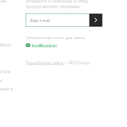
ции
узнавайте о новинках и спец.
предложениях первыми
я
Электронная почта для связи:
абеля
bec@bcentr.by
Разработка сайта
— MITGroup
льтры
ы
елия и