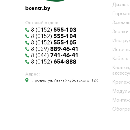
Диэлек
bcentr.by
Евроав
Заземл
Оптовый отдел:
8 (0152)
555-103
Звонки
8 (0152)
555-104
Инстру
8 (0152)
555-105
8 (029)
889-46-41
Источни
8 (044)
741-46-41
Кабель
8 (0152)
654-888
Кнопки,
аксесс
Адрес:
г. Гродно, ул. Ивана Якубовского, 12К
Крепеж
Модуль
Монтаж
Обогре
Общество с ограниченной ответственностью "БелЭне