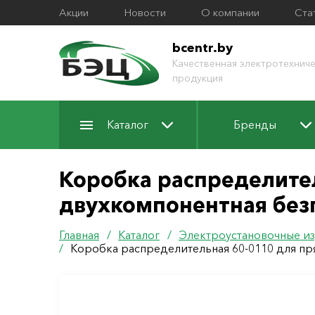
Акции
Новости
О компании
Ста
bcentr.by
Качественная электротехниче
продукция
Каталог
Бренды
Коробка распределите
двухкомпонентная безг
Главная
/
Каталог
/
Электроустановочные из
/
Коробка распределительная 60-0110 для пр