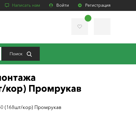
Написать нам
Войти
Регистрация
Поиск
монтажа
т/кор) Промрукав
50 (168шт/кор) Промрукав