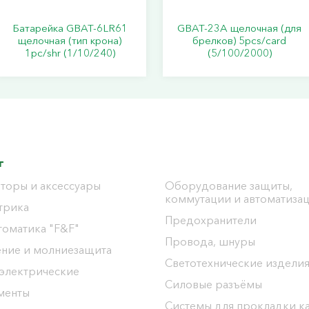
Батарейка GBAT-6LR61
GBAT-23А щелочная (для
щелочная (тип крона)
брелков) 5pcs/card
1pc/shr (1/10/240)
(5/100/2000)
г
торы и аксессуары
Оборудование защиты,
коммутации и автоматиза
трика
Предохранители
томатика "F&F"
Провода, шнуры
ение и молниезащита
Светотехнические издели
 электрические
Силовые разъёмы
менты
Системы для прокладки к