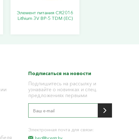
Элемент питания CR2016
Lithium 3V BP-5 TDM (ЕС)
Подписаться на новости
Подпишитесь на рассылку и
ции
узнавайте о новинках и спец.
предложениях первыми
я
Электронная почта для связи:
абеля
bec@bcentr.by