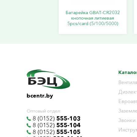
Батарейка GBAT-CR2032
кнопочная литиевая
5pcs/card (5/100/5000)
Катало
Вентиля
Диэлек
bcentr.by
Евроав
Заземл
Оптовый отдел:
8 (0152)
555-103
Звонки
8 (0152)
555-104
Инстру
8 (0152)
555-105