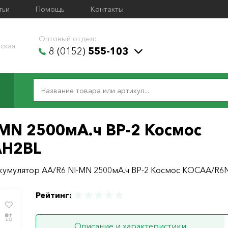
тьи
Помощь
Контакты
Оптовый отдел:
ская
8 (0152)
555-103
MN 2500мА.ч ВР-2 Космос
AH2BL
кумулятор AA/R6 NI-MN 2500мА.ч ВР-2 Космос КОСАА/R
Рейтинг:
Описание и характеристики