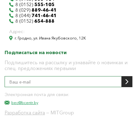
8 (0152)
555-105
8 (029)
889-46-41
8 (044)
741-46-41
8 (0152)
654-888
Адрес:
г. Гродно, ул. Ивана Якубовского, 12К
Подписаться на новости
Подпишитесь на рассылку и узнавайте о новинках и
спец. предложениях первыми
Электронная почта для связи:
bec@bcentr.by
Разработка сайта
— MITGroup
Общество с ограниченной ответственностью
"БелЭнергоЦентр"
Юридический адрес г. Гродно ул. И.Якубовского 12 к