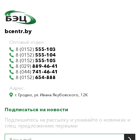
bcentr.by
Оптовый отдел:
8 (0152)
555-103
8 (0152)
555-104
8 (0152)
555-105
8 (029)
889-46-41
8 (044)
741-46-41
8 (0152)
654-888
Адрес:
г. Гродно, ул. Ивана Якубовского, 12К
Подписаться на новости
Подпишитесь на рассылку и узнавайте о новинках и
спец. предложениях первыми