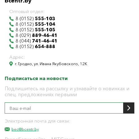
bcentr.by
Оптовый отдел:
8 (0152)
555-103
8 (0152)
555-104
8 (0152)
555-105
8 (029)
889-46-41
8 (044)
741-46-41
8 (0152)
654-888
Адрес:
г. Гродно, ул. Ивана Якубовского, 12К
Подписаться на новости
Подпишитесь на рассылку и узнавайте о новинках и
спец. предложениях первыми
Электронная почта для связи:
bec@bcentr.by