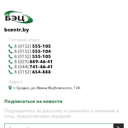
bcentr.by
Оптовый отдел:
8 (0152)
555-103
8 (0152)
555-104
8 (0152)
555-105
8 (029)
889-46-41
8 (044)
741-46-41
8 (0152)
654-888
Адрес:
г. Гродно, ул. Ивана Якубовского, 12К
Подписаться на новости
Подпишитесь на рассылку и узнавайте о новинках и
спец. предложениях первыми