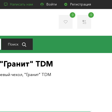
Написать нам
Войти
Регистрация
0
0
Поиск
 "Гранит" TDM
невый чехол, "Гранит" TDM