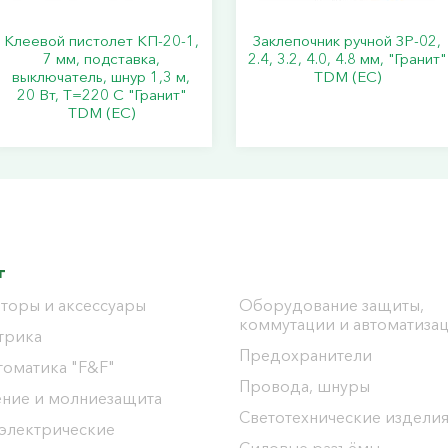
Клеевой пистолет КП-20-1,
Заклепочник ручной ЗР-02,
7 мм, подставка,
2.4, 3.2, 4.0, 4.8 мм, "Гранит"
выключатель, шнур 1,3 м,
TDM (ЕС)
20 Вт, Т=220 С "Гранит"
TDM (ЕС)
г
торы и аксессуары
Оборудование защиты,
коммутации и автоматиза
трика
Предохранители
томатика "F&F"
Провода, шнуры
ение и молниезащита
Светотехнические издели
 электрические