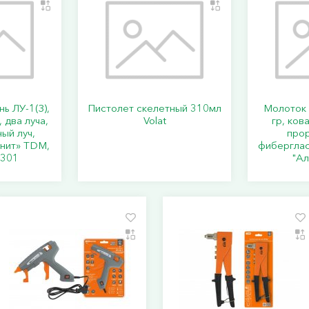
ь ЛУ-1(З),
Пистолет скелетный 310мл
Молоток 
 два луча,
Volat
гр, ков
ый луч,
про
анит» TDM,
фиберглас
0301
"А