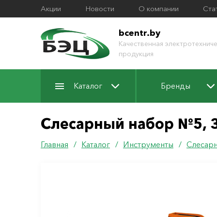
Акции
Новости
О компании
Ста
bcentr.by
Качественная электротехниче
продукция
Каталог
Бренды
Слесарный набор №5, 3
Главная
/
Каталог
/
Инструменты
/
Слесарн