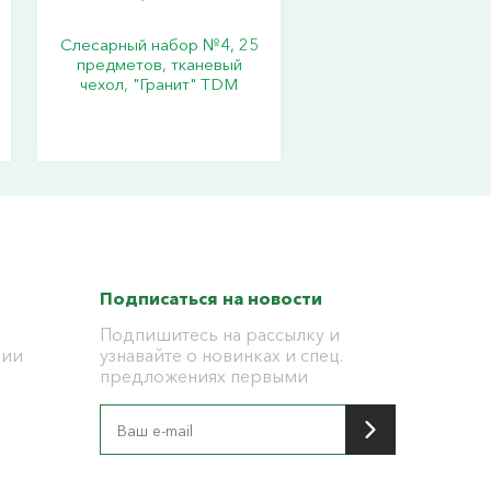
Слесарный набор №4, 25
предметов, тканевый
чехол, "Гранит" TDM
Подписаться на новости
Подпишитесь на рассылку и
ции
узнавайте о новинках и спец.
предложениях первыми
я