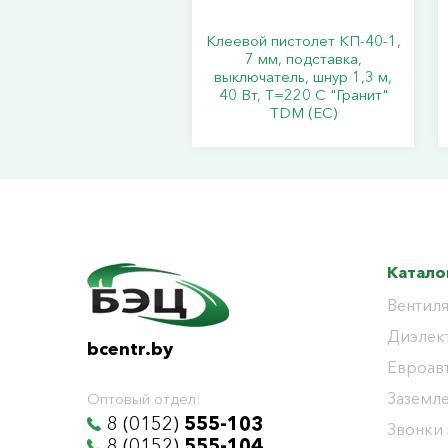
Клеевой пистолет КП-40-1,
7 мм, подставка,
выключатель, шнур 1,3 м,
40 Вт, Т=220 С "Гранит"
TDM (ЕС)
Катало
Вентиля
Диэлек
bcentr.by
Евроав
Заземл
Оптовый отдел:
8 (0152)
555-103
Звонки
8 (0152)
555-104