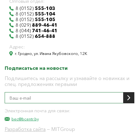
Оптовый отдел:
8 (0152)
555-103
8 (0152)
555-104
8 (0152)
555-105
8 (029)
889-46-41
8 (044)
741-46-41
8 (0152)
654-888
Адрес:
г. Гродно, ул. Ивана Якубовского, 12К
Подписаться на новости
Подпишитесь на рассылку и узнавайте о новинках и
спец. предложениях первыми
Электронная почта для связи:
bec@bcentr.by
Разработка сайта
— MITGroup