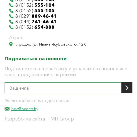
8 (0152)
555-104
8 (0152)
555-105
8 (029)
889-46-41
8 (044)
741-46-41
8 (0152)
654-888
Адрес:
г. Гродно, ул. Ивана Якубовского, 12К
Подписаться на новости
Подпишитесь на рассылку и узнавайте о новинках и
спец. предложениях первыми
Электронная почта для связи:
bec@bcentr.by
Разработка сайта
— MITGroup
Общество с ограниченной ответственностью
"БелЭнергоЦентр"