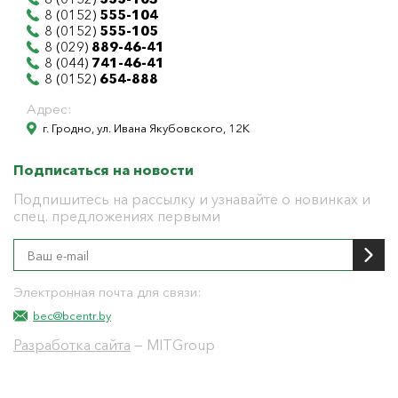
8 (0152)
555-104
8 (0152)
555-105
8 (029)
889-46-41
8 (044)
741-46-41
8 (0152)
654-888
Адрес:
г. Гродно, ул. Ивана Якубовского, 12К
Подписаться на новости
Подпишитесь на рассылку и узнавайте о новинках и
спец. предложениях первыми
Электронная почта для связи:
bec@bcentr.by
Разработка сайта
— MITGroup
Общество с ограниченной ответственностью
"БелЭнергоЦентр"