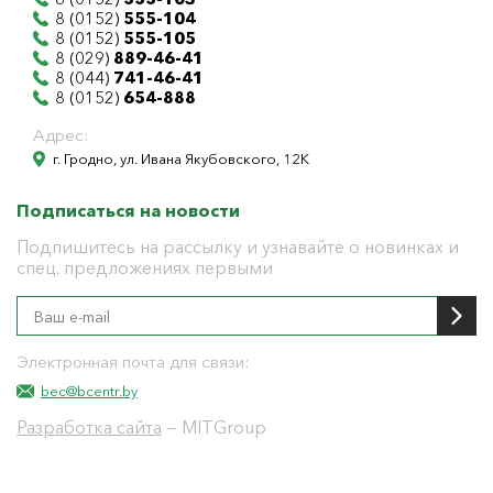
8 (0152)
555-104
8 (0152)
555-105
8 (029)
889-46-41
8 (044)
741-46-41
8 (0152)
654-888
Адрес:
г. Гродно, ул. Ивана Якубовского, 12К
Подписаться на новости
Подпишитесь на рассылку и узнавайте о новинках и
спец. предложениях первыми
Электронная почта для связи:
bec@bcentr.by
Разработка сайта
— MITGroup
Общество с ограниченной ответственностью
"БелЭнергоЦентр"