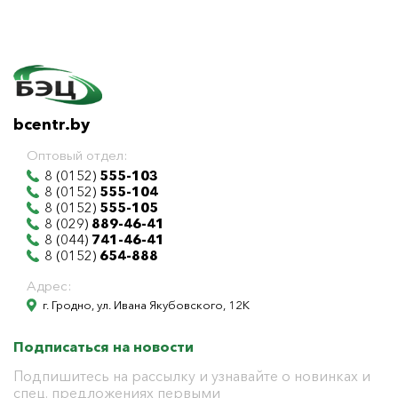
bcentr.by
Оптовый отдел:
8 (0152)
555-103
8 (0152)
555-104
8 (0152)
555-105
8 (029)
889-46-41
8 (044)
741-46-41
8 (0152)
654-888
Адрес:
г. Гродно, ул. Ивана Якубовского, 12К
Подписаться на новости
Подпишитесь на рассылку и узнавайте о новинках и
спец. предложениях первыми