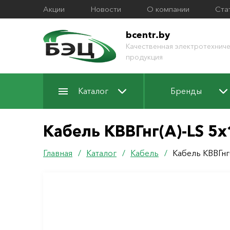
Акции
Новости
О компании
Ста
bcentr.by
Качественная электротехниче
продукция
Каталог
Бренды
Кабель КВВГнг(А)-LS 5х
Главная
/
Каталог
/
Кабель
/
Кабель КВВГнг(