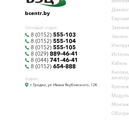
Вентиля
Диэлек
bcentr.by
Евроав
Заземл
Оптовый отдел:
8 (0152)
555-103
Звонки
8 (0152)
555-104
Инстру
8 (0152)
555-105
8 (029)
889-46-41
Источни
8 (044)
741-46-41
Кабель
8 (0152)
654-888
Кнопки,
аксесс
Адрес:
г. Гродно, ул. Ивана Якубовского, 12К
Крепеж
Модуль
Монтаж
Обогре