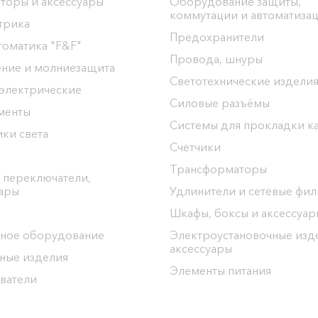
торы и аксессуары
Оборудование защиты,
коммутации и автоматиза
трика
Предохранители
томатика "F&F"
Провода, шнуры
ение и молниезащита
Светотехнические издели
 электрические
Силовые разъёмы
менты
Системы для прокладки к
ки света
Счетчики
Трансформаторы
 переключатели,
уары
Удлинители и сетевые фи
Шкафы, боксы и аксессуар
ное оборудование
Электроустановочные изд
аксессуары
ные изделия
Элементы питания
ватели