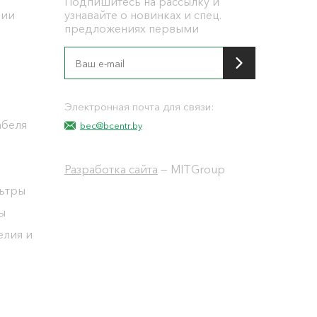
Подпишитесь на рассылку и
ции
узнавайте о новинках и спец.
предложениях первыми
я
Электронная почта для связи:
абеля
bec@bcentr.by
Разработка сайта
— MITGroup
льтры
ы
елия и