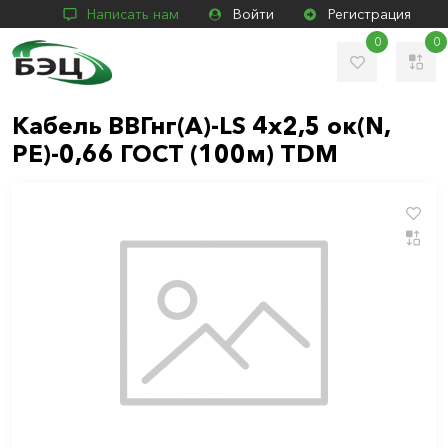
Написать нам
Войти
Регистрация
0
0
Кабель ВВГнг(А)-LS 4х2,5 ок(N,
PE)-0,66 ГОСТ (100м) TDM