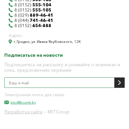
8 (0152)
555-104
8 (0152)
555-105
8 (029)
889-46-41
8 (044)
741-46-41
8 (0152)
654-888
Адрес:
г. Гродно, ул. Ивана Якубовского, 12К
Подписаться на новости
Подпишитесь на рассылку и узнавайте о новинках и
спец. предложениях первыми
Электронная почта для связи:
bec@bcentr.by
Разработка сайта
— MITGroup
Общество с ограниченной ответственностью
"БелЭнергоЦентр"