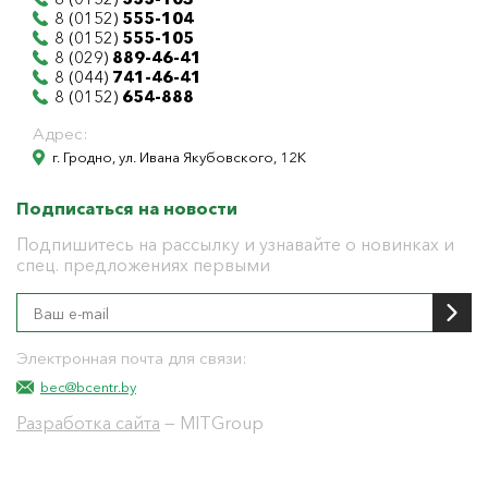
8 (0152)
555-104
8 (0152)
555-105
8 (029)
889-46-41
8 (044)
741-46-41
8 (0152)
654-888
Адрес:
г. Гродно, ул. Ивана Якубовского, 12К
Подписаться на новости
Подпишитесь на рассылку и узнавайте о новинках и
спец. предложениях первыми
Электронная почта для связи:
bec@bcentr.by
Разработка сайта
— MITGroup
Общество с ограниченной ответственностью
"БелЭнергоЦентр"