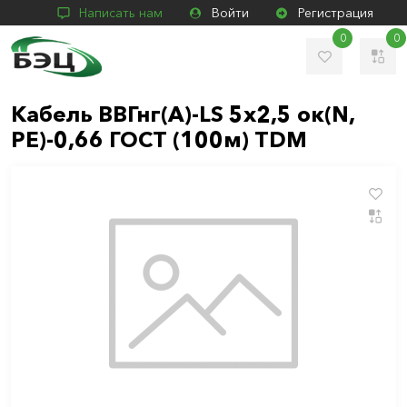
Написать нам
Войти
Регистрация
0
0
Кабель ВВГнг(А)-LS 5х2,5 ок(N,
PE)-0,66 ГОСТ (100м) TDM