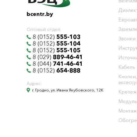
Вентиля
Диэлек
bcentr.by
Евроав
Заземл
Оптовый отдел:
8 (0152)
555-103
Звонки
8 (0152)
555-104
Инстру
8 (0152)
555-105
8 (029)
889-46-41
Источни
8 (044)
741-46-41
Кабель
8 (0152)
654-888
Кнопки,
аксесс
Адрес:
г. Гродно, ул. Ивана Якубовского, 12К
Крепеж
Модуль
Монтаж
Обогре