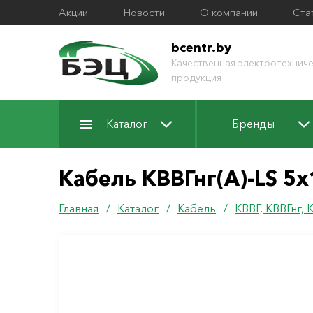
Акции
Новости
О компании
Ста
bcentr.by
Качественная электротехниче
продукция
Каталог
Бренды
Кабель КВВГнг(А)-LS 5х
Главная
/
Каталог
/
Кабель
/
КВВГ, КВВГнг,