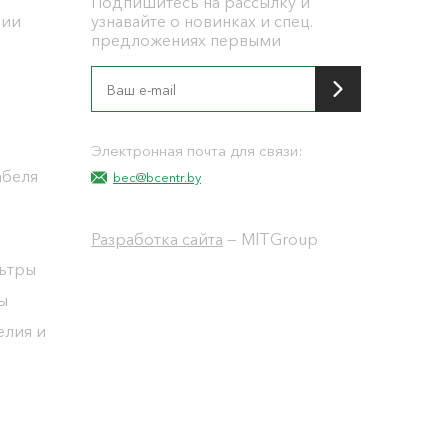
Подпишитесь на рассылку и
ции
узнавайте о новинках и спец.
предложениях первыми
я
Электронная почта для связи:
абеля
bec@bcentr.by
Разработка сайта
— MITGroup
льтры
ы
елия и