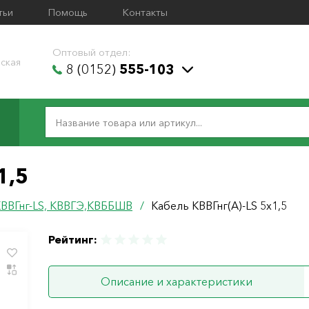
тьи
Помощь
Контакты
Оптовый отдел:
ская
8 (0152)
555-103
1,5
 КВВГнг-LS, КВВГЭ,КВББШВ
/
Кабель КВВГнг(А)-LS 5х1,5
Рейтинг:
Описание и характеристики