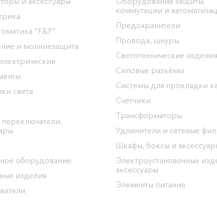
торы и аксессуары
Оборудование защиты,
коммутации и автоматиза
трика
Предохранители
томатика "F&F"
Провода, шнуры
ение и молниезащита
Светотехнические издели
 электрические
Силовые разъёмы
менты
Системы для прокладки к
ки света
Счетчики
Трансформаторы
 переключатели,
уары
Удлинители и сетевые фи
Шкафы, боксы и аксессуар
ное оборудование
Электроустановочные изд
аксессуары
ные изделия
Элементы питания
ватели