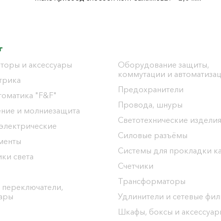
г
торы и аксессуары
Оборудование защиты,
коммутации и автоматиза
трика
Предохранители
томатика "F&F"
Провода, шнуры
ение и молниезащита
Светотехнические издели
 электрические
Силовые разъёмы
менты
Системы для прокладки к
ки света
Счетчики
Трансформаторы
 переключатели,
уары
Удлинители и сетевые фи
Шкафы, боксы и аксессуар