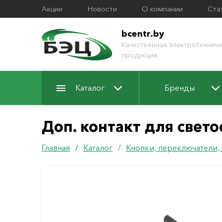
Акции
Новости
О компании
Ста
bcentr.by
Качественная электротехниче
продукция
Каталог
Бренды
Доп. контакт для свет
Главная
/
Каталог
/
Кнопки, переключатели,