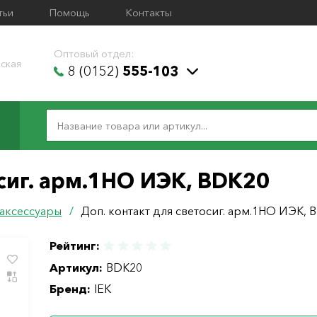
тьи
Помощь
Контакты
Оптовый отдел:
ская
8 (0152)
555-103
осиг. арм.1НО ИЭК, BDK20
 аксессуары
/
Доп. контакт для светосиг. арм.1НО ИЭК, 
Рейтинг:
Артикул:
BDK20
Бренд:
IEK