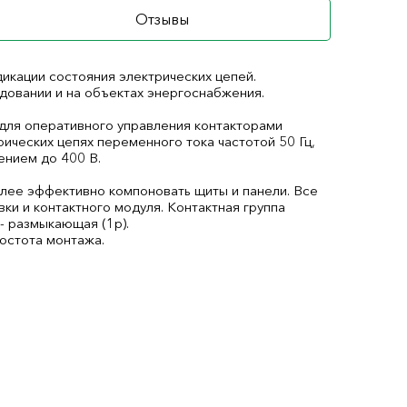
Отзывы
икации состояния электрических цепей.
овании и на объектах энергоснабжения.
для оперативного управления контакторами
рических цепях переменного тока частотой 50 Гц,
ением до 400 В.
лее эффективно компоновать щиты и панели. Все
вки и контактного модуля. Контактная группа
 - размыкающая (1р).
остота монтажа.