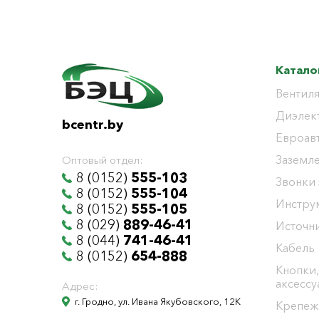
Катало
Вентиля
Диэлек
bcentr.by
Евроав
Заземл
Оптовый отдел:
8 (0152)
555-103
Звонки
8 (0152)
555-104
Инстру
8 (0152)
555-105
8 (029)
889-46-41
Источни
8 (044)
741-46-41
Кабель
8 (0152)
654-888
Кнопки,
аксесс
Адрес:
г. Гродно, ул. Ивана Якубовского, 12К
Крепеж