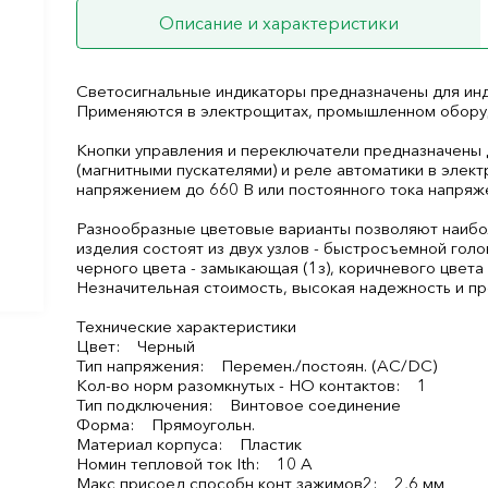
Описание и характеристики
Светосигнальные индикаторы предназначены для инд
Применяются в электрощитах, промышленном оборуд
Кнопки управления и переключатели предназначены 
(магнитными пускателями) и реле автоматики в элект
напряжением до 660 В или постоянного тока напряж
Разнообразные цветовые варианты позволяют наибо
изделия состоят из двух узлов - быстросъемной голо
черного цвета - замыкающая (1з), коричневого цвета
Незначительная стоимость, высокая надежность и пр
Технические характеристики
Цвет: Черный
Тип напряжения: Перемен./постоян. (AC/DC)
Кол-во норм разомкнутых - НО контактов: 1
Тип подключения: Винтовое соединение
Форма: Прямоугольн.
Материал корпуса: Пластик
Номин тепловой ток Ith: 10 А
Макс присоед способн конт зажимов2: 2,6 мм