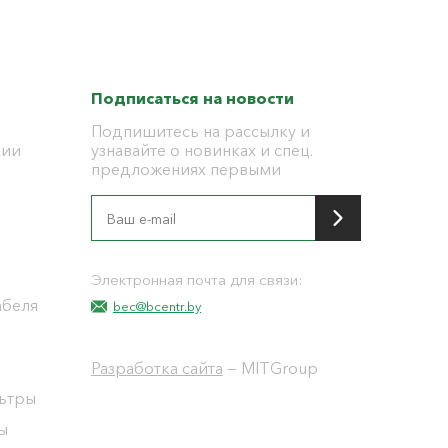
Подписаться на новости
Подпишитесь на рассылку и
ции
узнавайте о новинках и спец.
предложениях первыми
я
Электронная почта для связи:
абеля
bec@bcentr.by
Разработка сайта
— MITGroup
льтры
ы