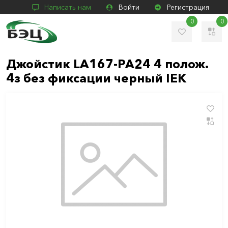
Написать нам
Войти
Регистрация
0
0
Джойстик LA167-PA24 4 полож.
4з без фиксации черный IEK