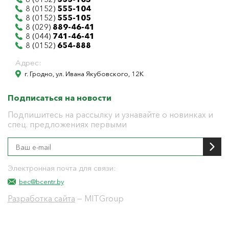
8 (0152)
555-104
8 (0152)
555-105
8 (029)
889-46-41
8 (044)
741-46-41
8 (0152)
654-888
Адрес:
г. Гродно, ул. Ивана Якубовского, 12К
Подписаться на новости
Подпишитесь на рассылку и узнавайте о новинках и
спец. предложениях первыми
Электронная почта для связи:
bec@bcentr.by
Разработка сайта
— MITGroup
Общество с ограниченной ответственностью
"БелЭнергоЦентр"