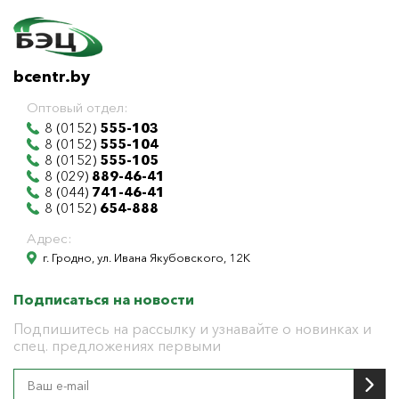
bcentr.by
Оптовый отдел:
8 (0152)
555-103
8 (0152)
555-104
8 (0152)
555-105
8 (029)
889-46-41
8 (044)
741-46-41
8 (0152)
654-888
Адрес:
г. Гродно, ул. Ивана Якубовского, 12К
Подписаться на новости
Подпишитесь на рассылку и узнавайте о новинках и
спец. предложениях первыми