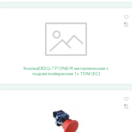
КнопкаEB2Q-1910NE/R металлическая с
подсветкойкрасная 1з TDM (ЕС)