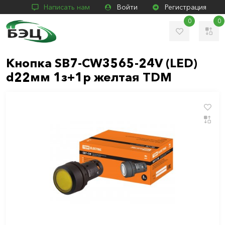
Написать нам
Войти
Регистрация
0
0
Кнопка SB7-CW3565-24V (LED)
d22мм 1з+1p желтая TDM