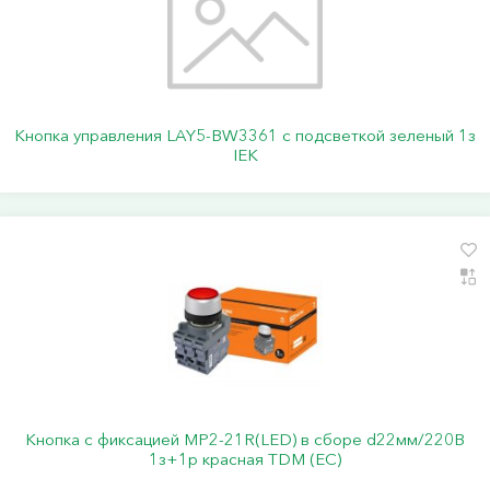
Кнопка управления LAY5-BW3361 с подсветкой зеленый 1з
IEK
Кнопка с фиксацией MP2-21R(LED) в сборе d22мм/220В
1з+1р красная TDM (ЕС)