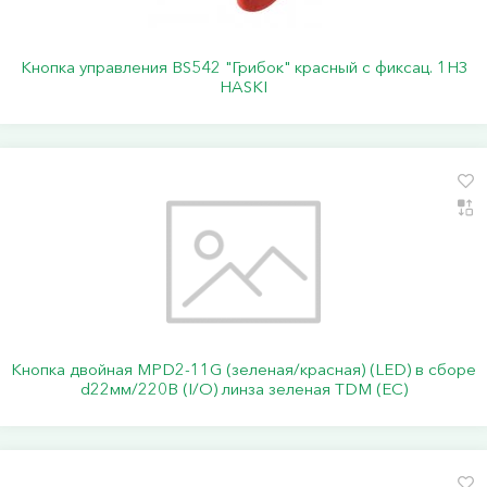
Кнопка управления BS542 "Грибок" красный с фиксац. 1НЗ
HASKI
Кнопка двойная MPD2-11G (зеленая/красная) (LED) в сборе
d22мм/220В (I/O) линза зеленая TDM (ЕС)