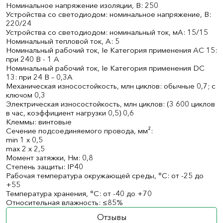
Номинальное напряжение изоляции, В: 250
Устройства со светодиодом: номинальное напряжение, В:
220/24
Устройства со светодиодом: номинальный ток, мА: 15/15
Номинальный тепловой ток, А: 5
Номинальный рабочий ток, Ie Категория применения AC 15:
при 240 В - 1 A
Номинальный рабочий ток, Ie Категория применения DC
13: при 24 В – 0,3А
Механическая износостойкость, млн циклов: обычные 0,7; с
ключом 0,3
Электрическая износостойкость, млн циклов: (3 600 циклов
в час, коэффициент нагрузки 0,5) 0,6
Клеммы: винтовые
Сечение подсоединяемого провода, мм²:
min 1 x 0,5
max 2 x 2,5
Момент затяжки, Нм: 0,8
Степень защиты: IP40
Рабочая температура окружающей среды, °С: от -25 до
+55
Температура хранения, °С: от -40 до +70
Относительная влажность: ≤85%
Отзывы