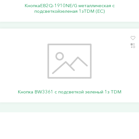
КнопкаEB2Q-1910NE/G металлическая с
подсветкойзеленая 1зTDM (ЕС)
Кнопка BW3361 с подсветкой зеленый 1з TDM