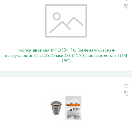
Кнопка двойная MPD13-11G (зеленая/красная-
выступающая) (LED) d22мм/220В (I/O) линза зеленая TDM
(ЕС)