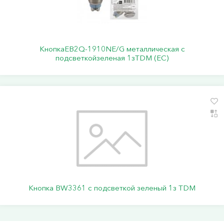
КнопкаEB2Q-1910NE/G металлическая с
подсветкойзеленая 1зTDM (ЕС)
Кнопка BW3361 с подсветкой зеленый 1з TDM