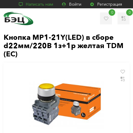
Написать нам
Войти
Регистрация
0
0
Кнопка MP1-21Y(LED) в сборе
d22мм/220В 1з+1р желтая TDM
(ЕС)