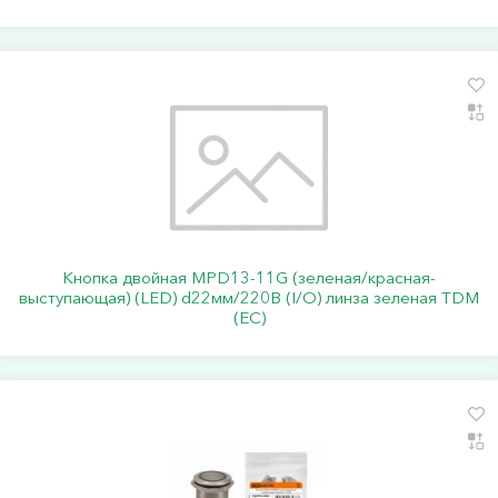
Кнопка двойная MPD13-11G (зеленая/красная-
выступающая) (LED) d22мм/220В (I/O) линза зеленая TDM
(ЕС)