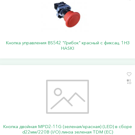
Кнопка управления BS542 "Грибок" красный с фиксац. 1НЗ
HASKI
Кнопка двойная MPD2-11G (зеленая/красная) (LED) в сборе
d22мм/220В (I/O) линза зеленая TDM (ЕС)