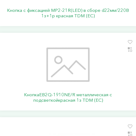
Кнопка с фиксацией MP2-21R(LED) в сборе d22мм/220В
1з+1р красная TDM (ЕС)
КнопкаEB2Q-1910NE/R металлическая с
подсветкойкрасная 1з TDM (ЕС)